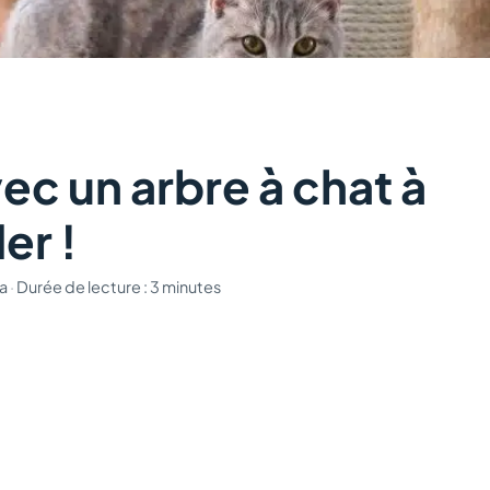
vec un arbre à chat à
er !
a
·
Durée de lecture : 3 minutes