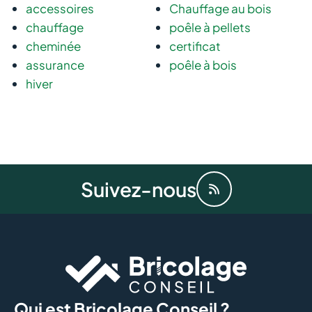
accessoires
Chauffage au bois
chauffage
poêle à pellets
cheminée
certificat
assurance
poêle à bois
hiver
Suivez-nous
Qui est Bricolage Conseil ?