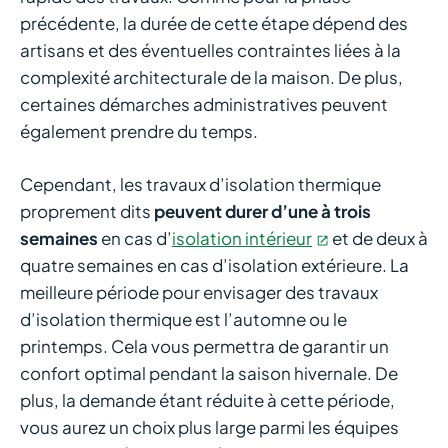
précédente, la durée de cette étape dépend des
Как вы представляете себе идеальное казино?
artisans et des éventuelles contraintes liées à la
Возможно, это место, где каждый желающий может
complexité architecturale de la maison. De plus,
испытать удачу и выиграть крупную сумму денег. Cat
certaines démarches administratives peuvent
казино является одним из таких заведений, где игроки
également prendre du temps.
регулярно выигрывают огромные суммы и меняют
свою жизнь к лучшему. Но каким образом они
Cependant, les travaux d’isolation thermique
достигают таких результатов? Что важно знать перед
proprement dits
peuvent durer d’une à trois
началом игры? В этой статье мы расскажем о самых
semaines
en cas d’
isolation intérieur
et de deux à
удачных российских игроках, которые стали
quatre semaines en cas d’isolation extérieure. La
миллионерами благодаря своему опыту, знаниям и
meilleure période pour envisager des travaux
немного удачи. Готовы окунуться в мир азарта и
d’isolation thermique est l’automne ou le
больших выигрышей? Тогда продолжайте чтение!
printemps. Cela vous permettra de garantir un
confort optimal pendant la saison hivernale. De
plus, la demande étant réduite à cette période,
Vous faites des travaux d’isolation
À lire
vous aurez un choix plus large parmi les équipes
thermique ? Voici les 5 erreurs à éviter !