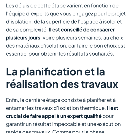
Успешные истории
Les délais de cette étape varient en fonction de
l’équipe d’experts que vous engagez pour le projet
российских игроков в
d’isolation, de la superficie de l’espace à isoler et
de sa complexité.
Il est conseillé de consacrer
Cat казино
plusieurs jours
, voire plusieurs semaines, au choix
des matériaux d’isolation, car faire le bon choix est
essentiel pour obtenir les résultats souhaités.
В мире онлайн-казино существует множество историй
о том, как обычные игроки становятся миллионерами
La planification et la
благодаря своей смелости и удаче. Сегодня мы
рассмотрим успешные истории российских игроков в
réalisation des travaux
Cat казино, которые смогли изменить свою жизнь
благодаря этому популярному игровому заведению.
Enfin, la dernière étape consiste à planifier et à
Какие стратегии они использовали? Какие игры
entamer les travaux d’isolation thermique.
Il est
принесли им большие выигрыши? Давайте вместе
crucial de faire appel à un expert qualifié
pour
разберемся в этих вопросах и узнаем, как играть в
garantir un résultat impeccable et une exécution
казино с умом и удачей.
rapide des travaux. Comme pour la phase