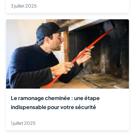
осуществить свою мечту и стать успешным
3 juillet 2025
предпринимателем. Александр признается, что игра в
казино Cat помогла ему не только финансово, но и
вдохновила на большие свершения.
В статье мы рассмотрели несколько вдохновляющих
историй российских игроков, которые достигли успеха
в Cat казино. Они доказывают, что смелость,
настойчивость и навыки могут привести к большим
выигрышам. Будь то игра в покер, рулетку или игровые
автоматы, эти игроки показали, что с правильным
подходом и стратегией можно достичь замечательных
Le ramonage cheminée : une étape
результатов. Казино предоставляет возможность не
только развлечься, но и заработать крупную сумму
indispensable pour votre sécurité
денег, если вы действуете с умом и смекалкой. Что ж,
почему бы и вам не попробовать свою удачу в Cat
1 juillet 2025
казино и, возможно, история вашего успеха станет