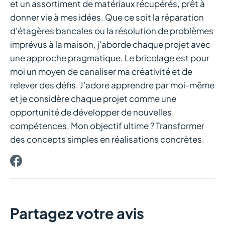
et un assortiment de matériaux récupérés, prêt à
осуществить свою мечту – купить роскошный
donner vie à mes idées. Que ce soit la réparation
автомобиль. Этот успех стал для Андрея стимулом
d'étagères bancales ou la résolution de problèmes
развиваться дальше и достигать еще больших высот в
imprévus à la maison, j'aborde chaque projet avec
мире азартных игр.
une approche pragmatique. Le bricolage est pour
moi un moyen de canaliser ma créativité et de
Известные победы: как
relever des défis. J'adore apprendre par moi-même
российские игроки стали
et je considère chaque projet comme une
opportunité de développer de nouvelles
миллионерами, играя в
compétences. Mon objectif ultime ? Transformer
des concepts simples en réalisations concrètes.
Cat казино
www.catcasino247.com
– популярное онлайн-
казино, которое привлекает внимание множества
игроков. И среди них есть истории успеха российских
Partagez votre avis
игроков, которые смогли выиграть крупные суммы