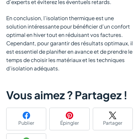
d’experts et éviterez les éventuels retards.
En conclusion, l’isolation thermique est une
Рождение звезд: истории
solution intéressante pour bénéficier d’un confort
молодых российских
optimal en hiver tout en réduisant vos factures.
Cependant, pour garantir des résultats optimaux, il
игроков, которые
est essentiel de planifier en avance et de prendre le
достигли успеха в Cat
temps de choisir les matériaux et les techniques
d’isolation adéquats.
казино
Vous aimez ? Partagez !
В Cat казино есть множество успешных историй
российских игроков, которые смогли достичь
впечатляющих результатов. Один из таких игроков –
Алексей из Москвы. Он регулярно посещает Cat казино
Publier
Épingler
Partager
и с каждым разом улучшает свои результаты. Благодаря
своему таланту и умению правильно строить стратегию