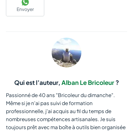
игры, Алексей смог выиграть крупную сумму денег.
Envoyer
Это стало для него настоящим прорывом и позволило
осуществить мечты.
Еще одна история успеха – это история Екатерины из
Санкт-Петербурга. Она решила попробовать свои силы
в Cat казино и не пожалела об этом. Екатерина
оказалась очень удачливой и выиграла несколько
крупных джекпотов. Это позволило ей реализовать
свои давние мечты – купить квартиру и открыть свой
Qui est l’auteur,
Alban Le Bricoleur
?
бизнес. Екатерина стала примером для многих игроков,
которые верят в свою удачу и стремятся к успеху.
Passionné de 40 ans "Bricoleur du dimanche".
Même si je n'ai pas suivi de formation
Наконец, стоит упомянуть историю Андрея из
professionnelle, j'ai acquis au fil du temps de
Екатеринбурга. Он долгое время играл в Cat казино и
nombreuses compétences artisanales. Je suis
постепенно улучшал свои навыки. В итоге, Андрей смог
toujours prêt avec ma boîte à outils bien organisée
выиграть крупную сумму денег, которая позволила ему