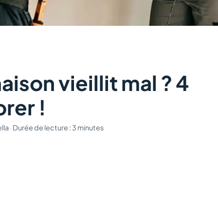
ison vieillit mal ? 4
rer !
lla
·
Durée de lecture : 3 minutes